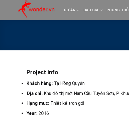
Bỏ
qua
DỰ ÁN
BÁO GIÁ
PHONG THỦ
nội
dung
Project info
Khách hàng:
Tạ Hồng Quyên
Địa chỉ:
Khu đô thị mới Nam Cầu Tuyên Sơn, P. Khu
Hạng mục:
Thiết kế trọn gói
Year:
2016