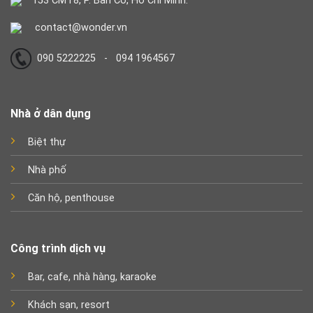
153 CMT8, P. Bàn Cờ, Hồ Chí Minh.
contact@wonder.vn
090 5222225 - 094 1964567
Nhà ở dân dụng
Biệt thự
Nhà phố
Căn hộ, penthouse
Công trình dịch vụ
Bar, cafe, nhà hàng, karaoke
Khách sạn, resort