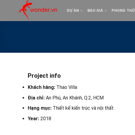
Bỏ
qua
DỰ ÁN
BÁO GIÁ
PHONG THỦ
nội
dung
Project info
Khách hàng:
Thao Villa
Địa chỉ:
An Phú, An Khánh, Q.2, HCM
Hạng mục:
Thiết kế kiến trúc và nội thất
Year:
2018