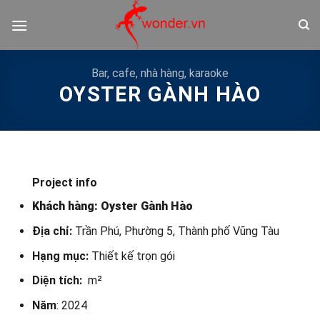
Bỏ
qua
nội
dung
Bar, cafe, nhà hàng, karaoke
OYSTER GÀNH HÀO
Project info
Khách hàng: Oyster Gành Hào
Địa chỉ:
Trần Phú, Phường 5, Thành phố Vũng Tàu
Hạng mục:
Thiết kế trọn gói
Diện tích:
m²
Năm
: 2024