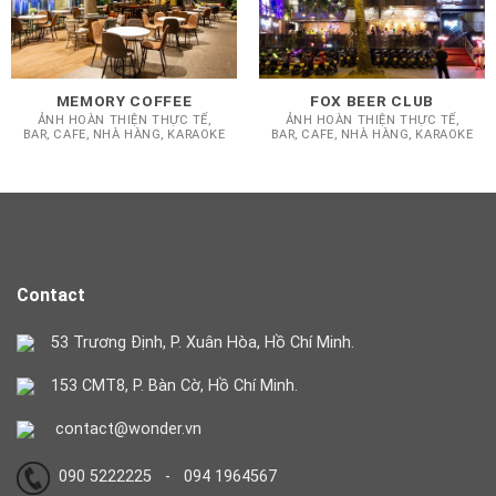
MEMORY COFFEE
FOX BEER CLUB
ẢNH HOÀN THIỆN THỰC TẾ,
ẢNH HOÀN THIỆN THỰC TẾ,
BAR, CAFE, NHÀ HÀNG, KARAOKE
BAR, CAFE, NHÀ HÀNG, KARAOKE
Contact
53 Trương Định, P. Xuân Hòa, Hồ Chí Minh.
153 CMT8, P. Bàn Cờ, Hồ Chí Minh.
contact@wonder.vn
090 5222225 - 094 1964567