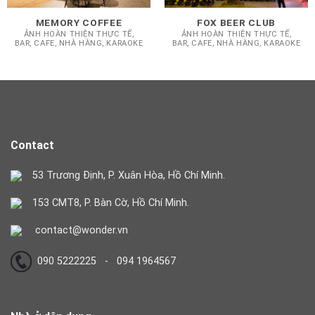
MEMORY COFFEE
FOX BEER CLUB
ẢNH HOÀN THIỆN THỰC TẾ,
ẢNH HOÀN THIỆN THỰC TẾ,
BAR, CAFE, NHÀ HÀNG, KARAOKE
BAR, CAFE, NHÀ HÀNG, KARAOKE
Contact
53 Trương Định, P. Xuân Hòa, Hồ Chí Minh.
153 CMT8, P. Bàn Cờ, Hồ Chí Minh.
contact@wonder.vn
090 5222225 - 094 1964567