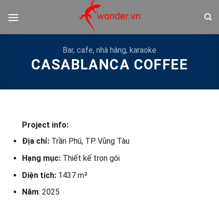
Bỏ
qua
nội
dung
Bar, cafe, nhà hàng, karaoke
CASABLANCA COFFEE
Project info:
Địa chỉ:
Trần Phú, TP. Vũng Tàu
Hạng mục:
Thiết kế trọn gói
Diện tích:
1437 m²
Năm
: 2025