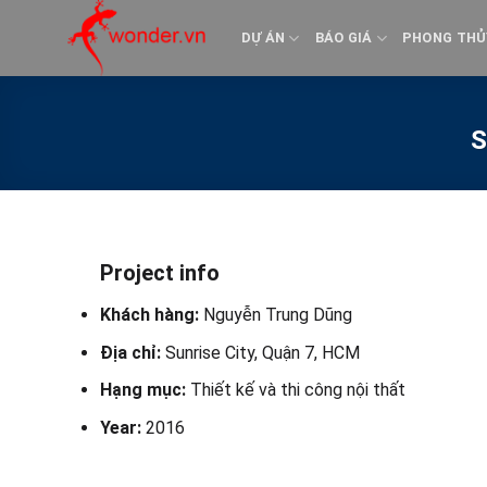
Bỏ
qua
DỰ ÁN
BÁO GIÁ
PHONG THỦ
nội
dung
S
Project info
Khách hàng:
Nguyễn Trung Dũng
Địa chỉ:
Sunrise City, Quận 7, HCM
Hạng mục:
Thiết kế và thi công nội thất
Year:
2016