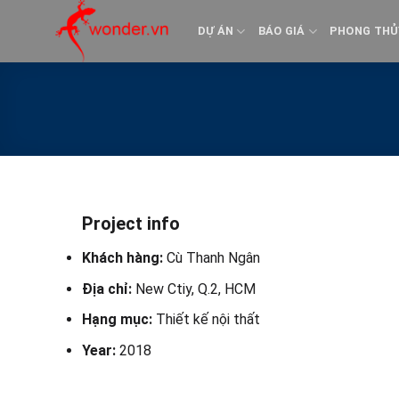
Bỏ
qua
DỰ ÁN
BÁO GIÁ
PHONG THỦ
nội
dung
Project info
Khách hàng:
Cù Thanh Ngân
Địa chỉ:
New Ctiy, Q.2, HCM
Hạng mục:
Thiết kế nội thất
Year:
2018